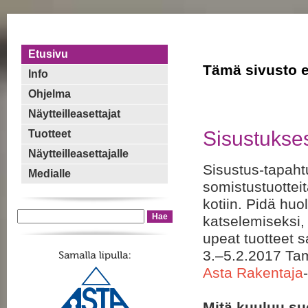
Etusivu
Tämä sivusto ei
Info
Ohjelma
Näytteilleasettajat
Sisustukses
Tuotteet
Näytteilleasettajalle
Sisustus-tapahtu
Medialle
somistustuotteit
kotiin. Pidä huo
katselemiseksi, 
upeat tuotteet 
3.–5.2.2017 Ta
Asta Rakentaja
Mitä kuuluu s