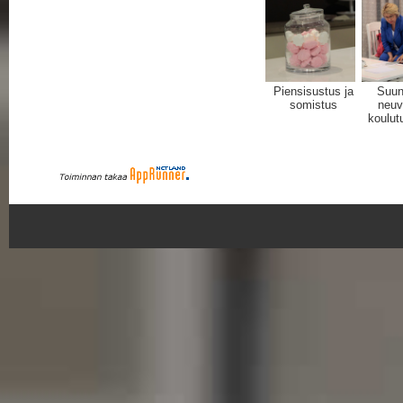
Piensisustus ja
Suunn
somistus
neuv
koulut