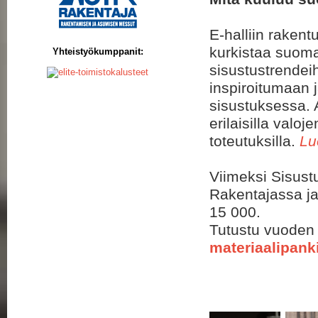
E-halliin raken
kurkistaa suomal
Yhteistyökumppanit:
sisustustrendeih
inspiroitumaan
sisustuksessa. 
erilaisilla valo
toteutuksilla.
Lu
Viimeksi Sisustu
Rakentajassa ja
15 000.
Tutustu vuoden
materiaalipan